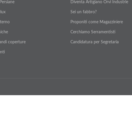
 Persiane
Diventa Artigiano Orvi Industrie
elux
Sei un fabbro?
nterno
Proponiti come Magazziniere
iche
Cerchiamo Serramentisti
andi coperture
Candidatura per Segretaria
nti