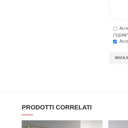
Accet
(“GDPR”)
Acco
PRODOTTI CORRELATI