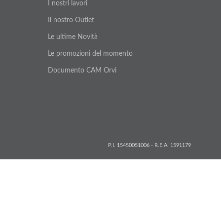
I nostri lavori
Il nostro Outlet
Le ultime Novità
Le promozioni del momento
Documento CAM Orvi
P.I. 15450051006 - R.E.A. 1591179