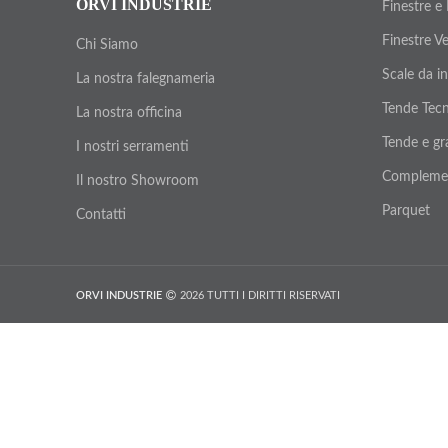
ORVI INDUSTRIE
Finestre e
Finestre V
Chi Siamo
Scale da i
La nostra falegnameria
Tende Tecn
La nostra officina
Tende e gr
I nostri serramenti
Compleme
Il nostro Showroom
Parquet
Contatti
ORVI INDUSTRIE
2026 TUTTI I DIRITTI RISERVATI