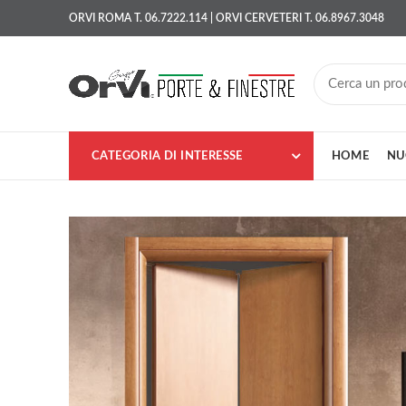
ORVI ROMA T. 06.7222.114 | ORVI CERVETERI T. 06.8967.3048
CATEGORIA DI INTERESSE
HOME
NU