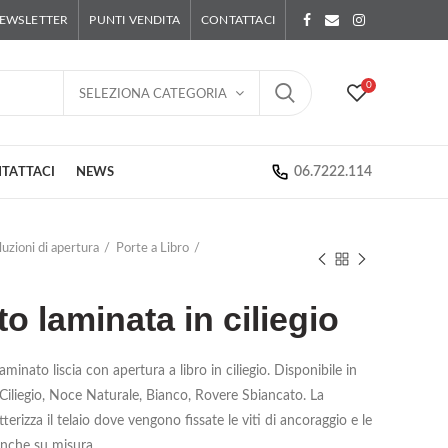
EWSLETTER
PUNTI VENDITA
CONTATTACI
0
SELEZIONA CATEGORIA
06.7222.114
TATTACI
NEWS
luzioni di apertura
Porte a Libro
to laminata in ciliegio
aminato liscia con apertura a libro in ciliegio. Disponibile in
 Ciliegio, Noce Naturale, Bianco, Rovere Sbiancato. La
terizza il telaio dove vengono fissate le viti di ancoraggio e le
 anche su misura.