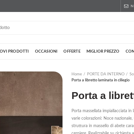
N
OVI PRODOTTI
OCCASIONI
OFFERTE
MIGLIOR PREZZO
CON
Home
PORTE DA INTERNO
So
Porta a libretto laminata in ciliegio
Porta a libret
Porta massellata impiallacciata in l
varie colorazioni: Noce nazionale,
struttura in massello di abete carat
cerniere. Realizzabile su richiesta