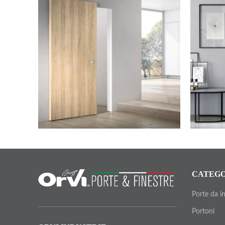
CATEGO
Porte da i
Portoni