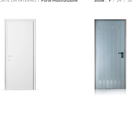
ORTE DA INTERNO
Porte Multifunzione
Show
9
24
36