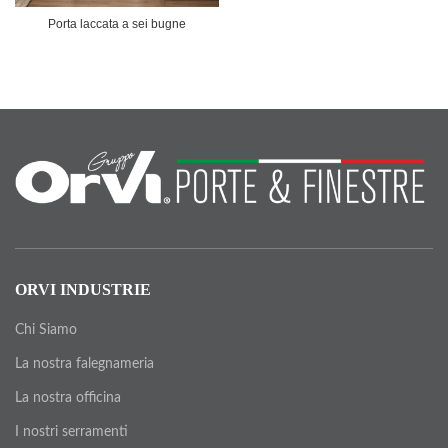
Porta laccata a sei bugne
ORVI INDUSTRIE
Chi Siamo
La nostra falegnameria
La nostra officina
I nostri serramenti