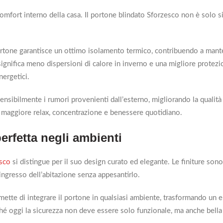
mfort interno della casa. Il portone blindato Sforzesco non è solo s
o portone garantisce un ottimo isolamento termico, contribuendo a mant
significa meno dispersioni di calore in inverno e una migliore protezi
nergetici.
nsibilmente i rumori provenienti dall’esterno, migliorando la qualità 
a maggiore relax, concentrazione e benessere quotidiano.
erfetta negli ambienti
esco
si distingue per il suo design curato ed elegante. Le finiture sono
’ingresso dell’abitazione senza appesantirlo.
 permette di integrare il portone in qualsiasi ambiente, trasformando un
é oggi la sicurezza non deve essere solo funzionale, ma anche bella