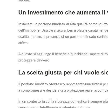
vedere.
Un investimento che aumenta il 
Installare un
portone blindato di alta qualità
come lo Sfor
dell’immobile. Una casa sicura, ben isolata e curata nei d
qualità. Inoltre, la presenza di un portone blindato certif
affitto.
A questo si aggiunge il beneficio quotidiano: sapere di av
proteggere davvero.
La scelta giusta per chi vuole 
Il
portone blindato Sforzesco
rappresenta una sintesi per
a compromessi e desidera una protezione reale, accompag
In un contesto in cui la sicurezza domestica è sempre più 
consapevole, intelligente e orientata al futuro.