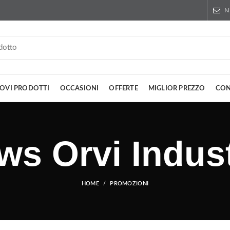
N
OVI PRODOTTI
OCCASIONI
OFFERTE
MIGLIOR PREZZO
CON
ws Orvi Indust
HOME
PROMOZIONI