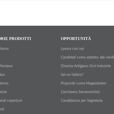
RIE PRODOTTI
OPPORTUNITÀ
nterno
Lavora con noi
Candidati come addetto alle vend
 Persiane
Diventa Artigiano Orvi Industrie
elux
Sei un fabbro?
nterno
Proponiti come Magazziniere
iche
Cerchiamo Serramentisti
andi coperture
Candidatura per Segretaria
nti