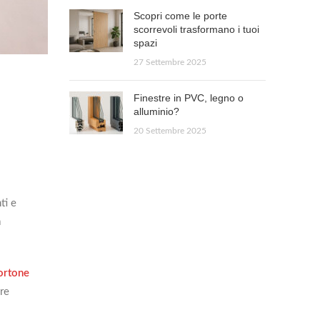
Scopri come le porte
scorrevoli trasformano i tuoi
spazi
27 Settembre 2025
Finestre in PVC, legno o
alluminio?
20 Settembre 2025
ti e
a
ortone
ire