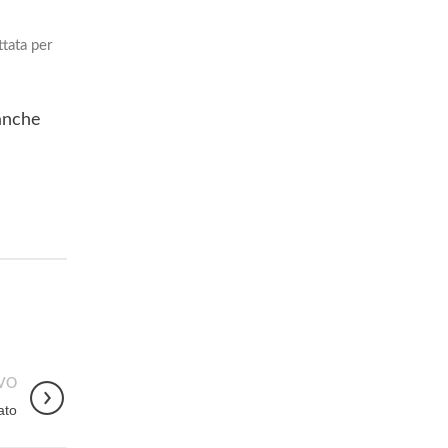
ttata per
 anche
VO
ato