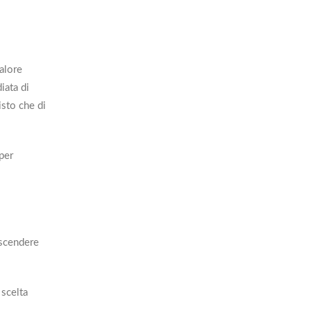
alore
iata di
isto che di
per
 scendere
 scelta