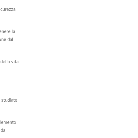
icurezza,
enere la
one dal
della vita
 studiate
 elemento
 da