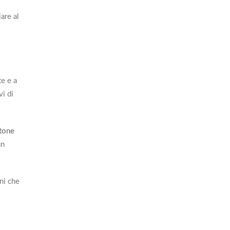
are al
te e a
vi di
tone
un
rni che