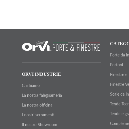
CATEGO
Porte da i
Portoni
ORVI INDUSTRIE
Finestre e
Finestre V
Chi Siamo
Scale da i
La nostra falegnameria
Tende Tecn
La nostra officina
Tende e gr
I nostri serramenti
Compleme
Il nostro Showroom