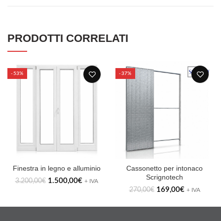
PRODOTTI CORRELATI
-53%
-37%
Finestra in legno e alluminio
Cassonetto per intonaco
Scrignotech
1.500,00
€
3.200,00
€
+ IVA
169,00
€
270,00
€
+ IVA