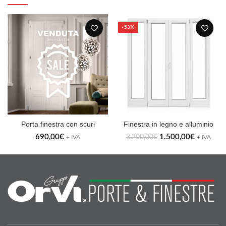
-53%
Porta finestra con scuri
Finestra in legno e alluminio
690,00
€
1.500,00
€
3.200,00
€
+ IVA
+ IVA