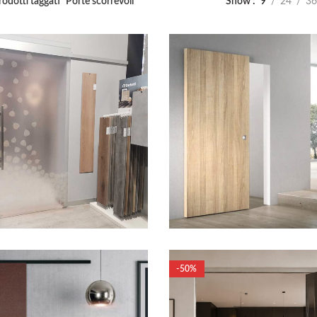
rodotti taggati “Porte scorrevoli”
Show
9
24
36
1.690,00
€
-50%