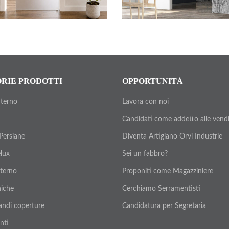
RIE PRODOTTI
OPPORTUNITÀ
nterno
Lavora con noi
Candidati come addetto alle vend
 Persiane
Diventa Artigiano Orvi Industrie
elux
Sei un fabbro?
nterno
Proponiti come Magazziniere
iche
Cerchiamo Serramentisti
andi coperture
Candidatura per Segretaria
nti