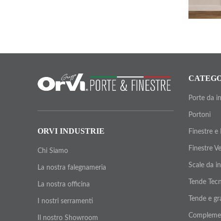
CATEGO
Porte da i
Portoni
ORVI INDUSTRIE
Finestre e
Finestre V
Chi Siamo
Scale da i
La nostra falegnameria
Tende Tecn
La nostra officina
Tende e gr
I nostri serramenti
Compleme
Il nostro Showroom