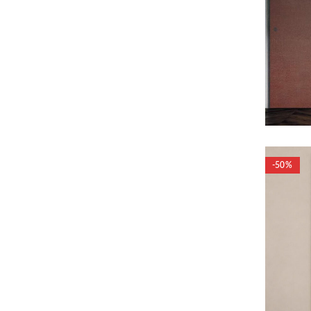
-50%
2